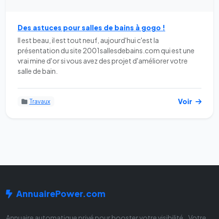
Des astuces pour salles de bains à gogo !
Il est beau, il est tout neuf, aujourd'hui c'est la
présentation du site 2001sallesdebains.com qui est une
vrai mine d'or si vous avez des projet d'améliorer votre
salle de bain.
Voir
Travaux
AnnuairePower.com
Annuaire automatique privé pour booster votre visibilité.. Votre