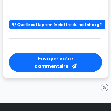
Quelle est la
première
lettre du mot
nhoxg
?
Envoyer votre
commentaire